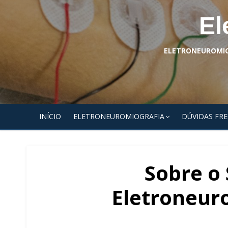
El
ELETRONEUROMIOG
INÍCIO
ELETRONEUROMIOGRAFIA
DÚVIDAS FR
Sobre o 
Eletroneur