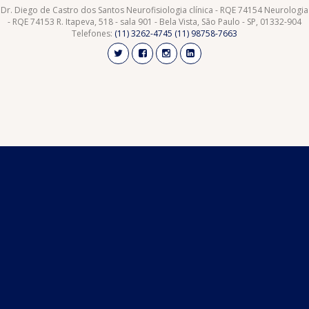
Dr. Diego de Castro dos Santos Neurofisiologia clínica - RQE 74154 Neurologia
- RQE 74153 R. Itapeva, 518 - sala 901 - Bela Vista, São Paulo - SP, 01332-904
Telefones:
(11) 3262-4745
(11) 98758-7663