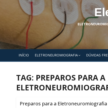
Skip
El
to
content
ELETRONEUROMIOG
INÍCIO
ELETRONEUROMIOGRAFIA
DÚVIDAS FR
TAG:
PREPAROS PARA A
ELETRONEUROMIOGRAF
Preparos para a Eletroneuromiografia