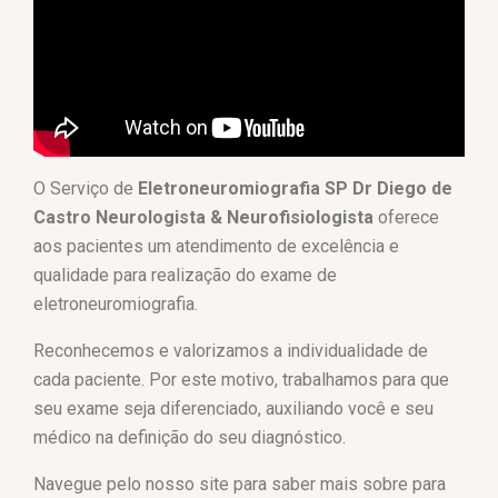
O Serviço de
Eletroneuromiografia SP Dr Diego de
Castro Neurologista & Neurofisiologista
oferece
aos pacientes um atendimento de excelência e
qualidade para realização do exame de
eletroneuromiografia.
Reconhecemos e valorizamos a individualidade de
cada paciente. Por este motivo, trabalhamos para que
seu exame seja diferenciado, auxiliando você e seu
médico na definição do seu diagnóstico.
Navegue pelo nosso site para saber mais sobre para